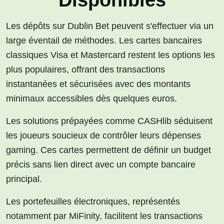
Les dépôts sur Dublin Bet peuvent s'effectuer via un
large éventail de méthodes. Les cartes bancaires
classiques Visa et Mastercard restent les options les
plus populaires, offrant des transactions
instantanées et sécurisées avec des montants
minimaux accessibles dès quelques euros.
Les solutions prépayées comme CASHlib séduisent
les joueurs soucieux de contrôler leurs dépenses
gaming. Ces cartes permettent de définir un budget
précis sans lien direct avec un compte bancaire
principal.
Les portefeuilles électroniques, représentés
notamment par MiFinity, facilitent les transactions