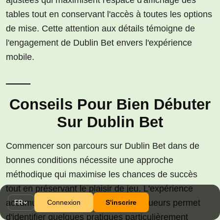
tables tout en conservant l'accès à toutes les options
de mise. Cette attention aux détails témoigne de
l'engagement de Dublin Bet envers l'expérience
mobile.
Conseils Pour Bien Débuter
Sur Dublin Bet
Commencer son parcours sur Dublin Bet dans de
bonnes conditions nécessite une approche
méthodique qui maximise les chances de succès
tout en préservant le plaisir de jeu. L'expérience
accumulée par la communauté de joueurs permet
Connexion
S'inscrire
FR
d'identifier quelques pratiques particulièrement