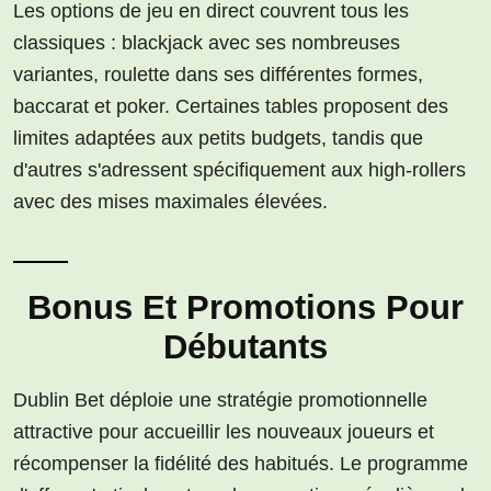
Les options de jeu en direct couvrent tous les
classiques : blackjack avec ses nombreuses
variantes, roulette dans ses différentes formes,
baccarat et poker. Certaines tables proposent des
limites adaptées aux petits budgets, tandis que
d'autres s'adressent spécifiquement aux high-rollers
avec des mises maximales élevées.
Bonus Et Promotions Pour
Débutants
Dublin Bet déploie une stratégie promotionnelle
attractive pour accueillir les nouveaux joueurs et
récompenser la fidélité des habitués. Le programme