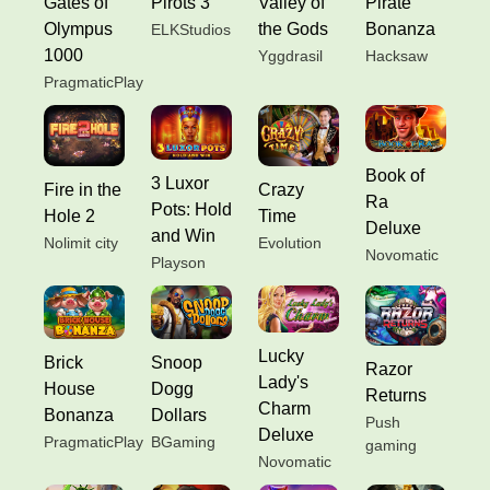
Gates of
Pirots 3
Valley of
Pirate
Olympus
the Gods
Bonanza
ELKStudios
1000
Yggdrasil
Hacksaw
PragmaticPlay
Book of
3 Luxor
Fire in the
Crazy
Ra
Pots: Hold
Hole 2
Time
Deluxe
and Win
Nolimit city
Evolution
Novomatic
Playson
Lucky
Brick
Snoop
Razor
Lady's
House
Dogg
Returns
Charm
Bonanza
Dollars
Push
Deluxe
PragmaticPlay
BGaming
gaming
Novomatic