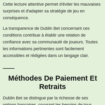
Cette lecture attentive permet d'éviter les mauvaises
surprises et d'adapter sa stratégie de jeu en
conséquence.
La transparence de Dublin Bet concernant ces
conditions contribue à établir une relation de
confiance avec sa communauté de joueurs. Toutes
les informations pertinentes sont facilement
accessibles et rédigées dans un langage clair.
Méthodes De Paiement Et
Retraits
Dublin Bet se distingue par la richesse de ses
options bancaires, couvrant les besoins de tous