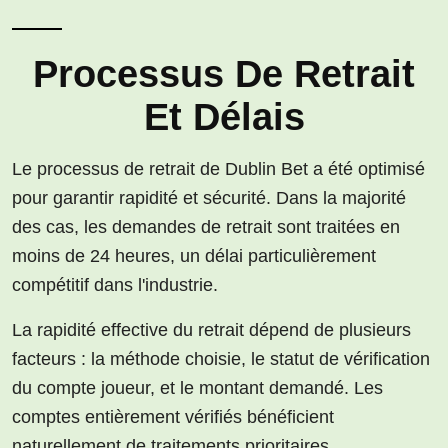
Processus De Retrait
Et Délais
Le processus de retrait de Dublin Bet a été optimisé
pour garantir rapidité et sécurité. Dans la majorité
des cas, les demandes de retrait sont traitées en
moins de 24 heures, un délai particulièrement
compétitif dans l'industrie.
La rapidité effective du retrait dépend de plusieurs
facteurs : la méthode choisie, le statut de vérification
du compte joueur, et le montant demandé. Les
comptes entièrement vérifiés bénéficient
naturellement de traitements prioritaires.