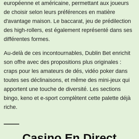
européenne et américaine, permettant aux joueurs
de choisir selon leurs préférences en matière
d'avantage maison. Le baccarat, jeu de prédilection
des high-rollers, est également représenté dans ses
différentes formes.
Au-delà de ces incontournables, Dublin Bet enrichit
son offre avec des propositions plus originales :
craps pour les amateurs de dés, vidéo poker dans
toutes ses déclinaisons, et même des mini-jeux qui
apportent une touche de diversité. Les sections
bingo, keno et e-sport complètent cette palette déjà
riche.
Casino En Direct