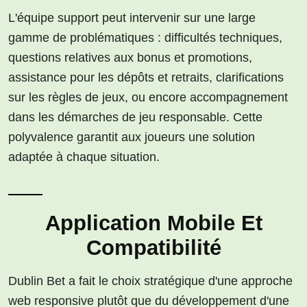
L'équipe support peut intervenir sur une large
gamme de problématiques : difficultés techniques,
questions relatives aux bonus et promotions,
assistance pour les dépôts et retraits, clarifications
sur les règles de jeux, ou encore accompagnement
dans les démarches de jeu responsable. Cette
polyvalence garantit aux joueurs une solution
adaptée à chaque situation.
Application Mobile Et
Compatibilité
Dublin Bet a fait le choix stratégique d'une approche
web responsive plutôt que du développement d'une