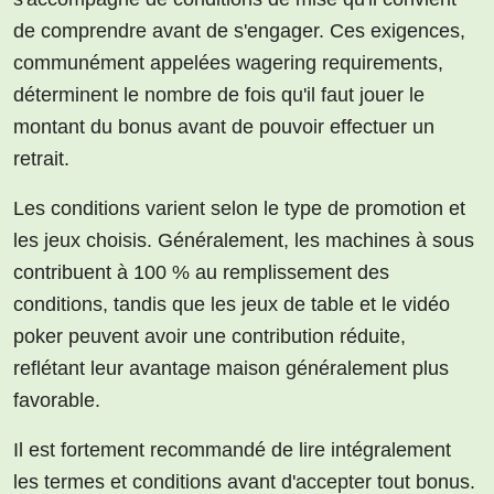
de comprendre avant de s'engager. Ces exigences,
communément appelées wagering requirements,
déterminent le nombre de fois qu'il faut jouer le
montant du bonus avant de pouvoir effectuer un
retrait.
Les conditions varient selon le type de promotion et
les jeux choisis. Généralement, les machines à sous
contribuent à 100 % au remplissement des
conditions, tandis que les jeux de table et le vidéo
poker peuvent avoir une contribution réduite,
reflétant leur avantage maison généralement plus
favorable.
Il est fortement recommandé de lire intégralement
les termes et conditions avant d'accepter tout bonus.