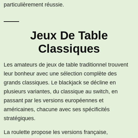
particulièrement réussie.
Jeux De Table
Classiques
Les amateurs de jeux de table traditionnel trouvent
leur bonheur avec une sélection complète des
grands classiques. Le blackjack se décline en
plusieurs variantes, du classique au switch, en
passant par les versions européennes et
américaines, chacune avec ses spécificités
stratégiques.
La roulette propose les versions française,