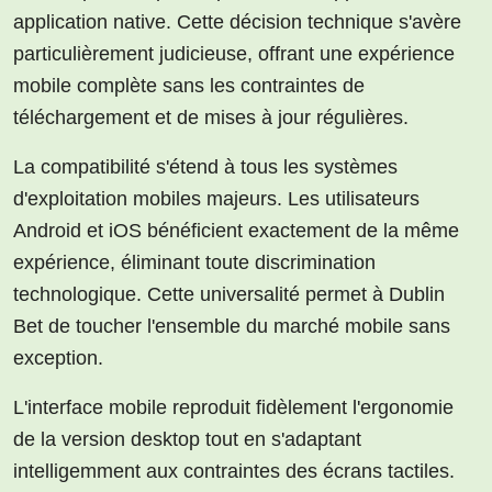
application native. Cette décision technique s'avère
particulièrement judicieuse, offrant une expérience
mobile complète sans les contraintes de
téléchargement et de mises à jour régulières.
La compatibilité s'étend à tous les systèmes
d'exploitation mobiles majeurs. Les utilisateurs
Android et iOS bénéficient exactement de la même
expérience, éliminant toute discrimination
technologique. Cette universalité permet à Dublin
Bet de toucher l'ensemble du marché mobile sans
exception.
L'interface mobile reproduit fidèlement l'ergonomie
de la version desktop tout en s'adaptant
intelligemment aux contraintes des écrans tactiles.